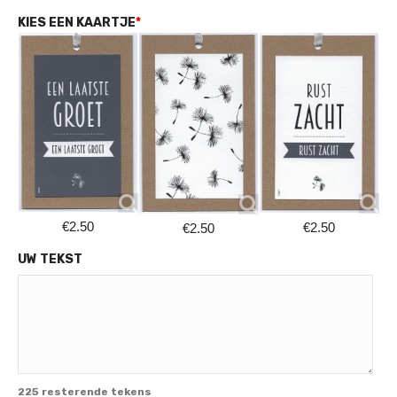
KIES EEN KAARTJE
*
€2.50
€2.50
€2.50
UW TEKST
225
resterende tekens