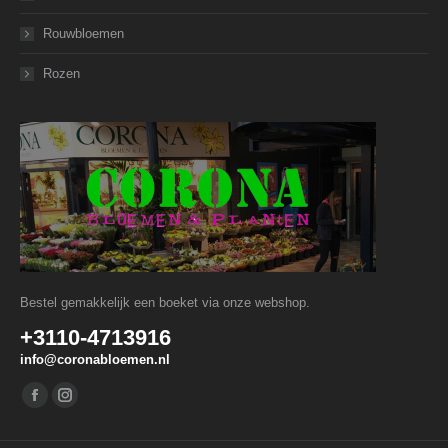
Rouwbloemen
Rozen
Bestel gemakkelijk een boeket via onze webshop.
+3110-4713916
info@coronabloemen.nl
Vind ons op:
Facebook
Instagram
page
page