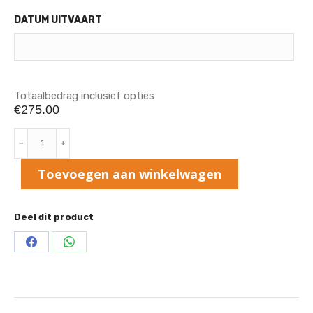
DATUM UITVAART
Totaalbedrag inclusief opties
€275.00
Rouwarrangement
Druppel
Rood
Toevoegen aan winkelwagen
aantal
Deel dit product
Share
Share
on
on
Facebook
WhatsApp